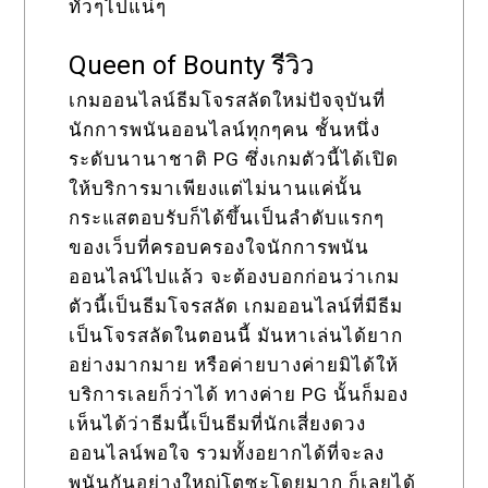
ทั่วๆไปแน่ๆ
Queen of Bounty รีวิว
เกมออนไลน์ธีมโจรสลัดใหม่ปัจจุบันที่
นักการพนันออนไลน์ทุกๆคน ชั้นหนึ่ง
ระดับนานาชาติ PG ซึ่งเกมตัวนี้ได้เปิด
ให้บริการมาเพียงแต่ไม่นานแค่นั้น
กระแสตอบรับก็ได้ขึ้นเป็นลำดับแรกๆ
ของเว็บที่ครอบครองใจนักการพนัน
ออนไลน์ไปแล้ว จะต้องบอกก่อนว่าเกม
ตัวนี้เป็นธีมโจรสลัด เกมออนไลน์ที่มีธีม
เป็นโจรสลัดในตอนนี้ มันหาเล่นได้ยาก
อย่างมากมาย หรือค่ายบางค่ายมิได้ให้
บริการเลยก็ว่าได้ ทางค่าย PG นั้นก็มอง
เห็นได้ว่าธีมนี้เป็นธีมที่นักเสี่ยงดวง
ออนไลน์พอใจ รวมทั้งอยากได้ที่จะลง
พนันกันอย่างใหญ่โตซะโดยมาก ก็เลยได้