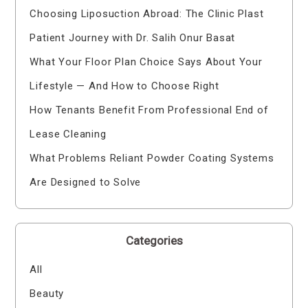
Choosing Liposuction Abroad: The Clinic Plast
Patient Journey with Dr. Salih Onur Basat
What Your Floor Plan Choice Says About Your
Lifestyle — And How to Choose Right
How Tenants Benefit From Professional End of
Lease Cleaning
What Problems Reliant Powder Coating Systems
Are Designed to Solve
Categories
All
Beauty